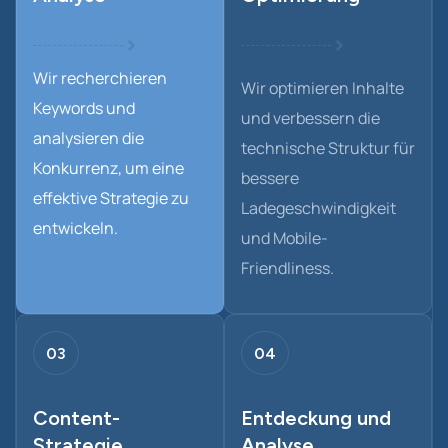
Wir recherchieren
Wir optimieren Inhalte
Keywords und
und verbessern die
analysieren die
technische Struktur für
Konkurrenz, um eine
bessere
effektive Strategie zu
Ladegeschwindigkeit
entwickeln.
und Mobile-
Friendliness.
03
04
Content-
Entdeckung und
Strategie
Analyse