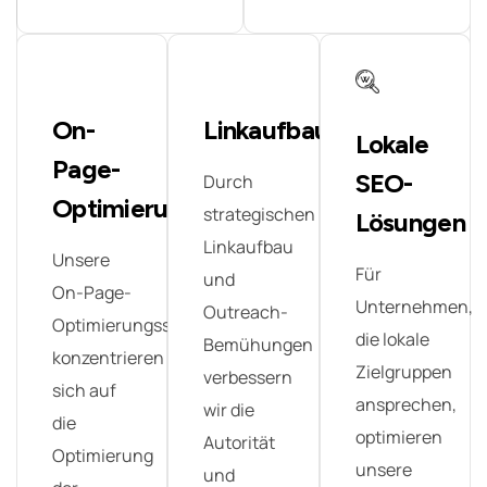
On-
Linkaufbau
Lokale
Page-
SEO-
Durch
Optimierung
strategischen
Lösungen
Linkaufbau
Unsere
Für
und
On-Page-
Unternehmen,
Outreach-
Optimierungsstrategien
die lokale
Bemühungen
konzentrieren
Zielgruppen
verbessern
sich auf
ansprechen,
wir die
die
optimieren
Autorität
Optimierung
unsere
und