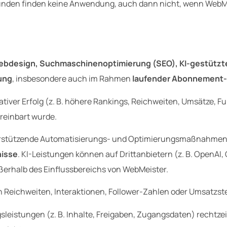
en finden keine Anwendung, auch dann nicht, wenn WebMeist
bdesign, Suchmaschinenoptimierung (SEO), KI-gestützte
ung
, insbesondere auch im Rahmen
laufender Abonnement-
ativer Erfolg (z. B. höhere Rankings, Reichweiten, Umsätze, Fu
ereinbart wurde.
erstützende Automatisierungs- und Optimierungsmaßnahme
nisse
. KI-Leistungen können auf Drittanbietern (z. B. OpenAI,
ßerhalb des Einflussbereichs von WebMeister.
Reichweiten, Interaktionen, Follower-Zahlen oder Umsatzst
ngsleistungen (z. B. Inhalte, Freigaben, Zugangsdaten) rechtz