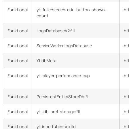
Funktional
yt-fullerscreen-edu-button-shown-
ht
count
Funktional
LogsDatabaseV2:*||
ht
Funktional
ServiceWorkerLogsDatabase
ht
Funktional
YtldbMeta
ht
Funktional
yt-player-performance-cap
ht
Funktional
PersistentEntityStoreDb:*||
ht
Funktional
yt-idb-pref-storage:*||
ht
Funktional
yt.innertube::nextId
ht