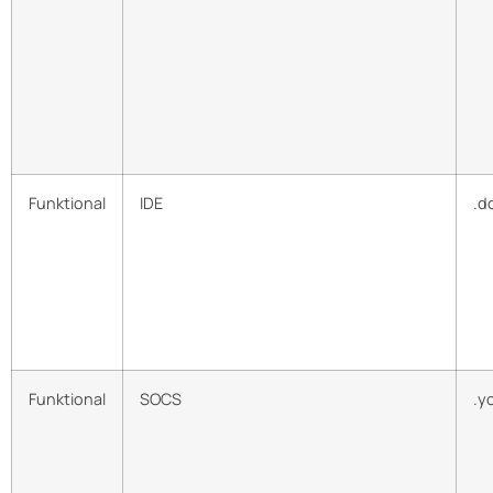
Funktional
IDE
.d
Funktional
SOCS
.y