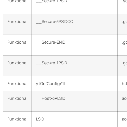
Funktional
__Secure-1PSID
.y
Funktional
__Secure-3PSIDCC
.g
Funktional
__Secure-ENID
.g
Funktional
__Secure-1PSID
.g
Funktional
ytGefConfig:*||
ht
Funktional
__Host-3PLSID
ac
Funktional
LSID
ac