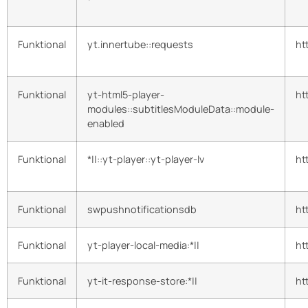
Funktional
yt.innertube::requests
ht
Funktional
yt-html5-player-
ht
modules::subtitlesModuleData::module-
enabled
Funktional
*||::yt-player::yt-player-lv
ht
Funktional
swpushnotificationsdb
ht
Funktional
yt-player-local-media:*||
ht
Funktional
yt-it-response-store:*||
ht