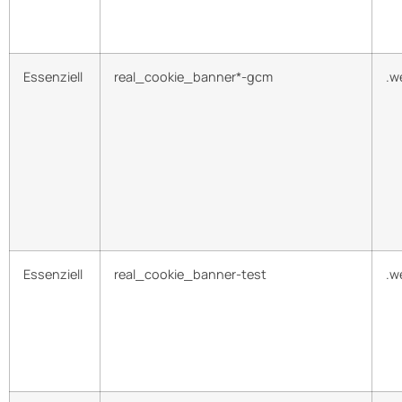
Essenziell
real_cookie_banner*-gcm
.w
Essenziell
real_cookie_banner-test
.w