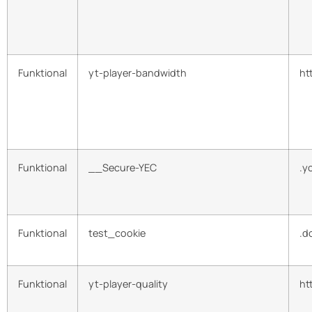
Funktional
yt-player-bandwidth
ht
Funktional
__Secure-YEC
.y
Funktional
test_cookie
.d
Funktional
yt-player-quality
ht