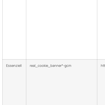
Essenziell
real_cookie_banner*-gcm
ht