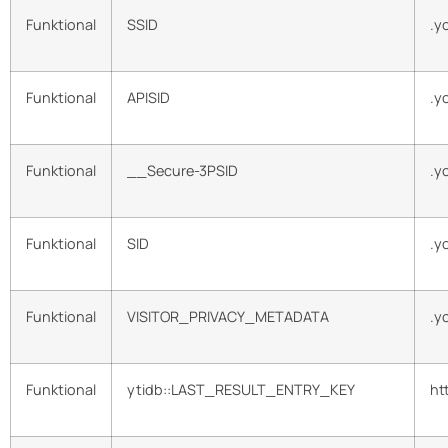
Funktional
SSID
.y
Funktional
APISID
.y
Funktional
__Secure-3PSID
.y
Funktional
SID
.y
Funktional
VISITOR_PRIVACY_METADATA
.y
Funktional
ytidb::LAST_RESULT_ENTRY_KEY
ht